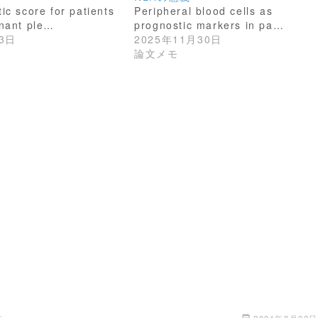
ic score for patients
Peripheral blood cells as
gnant ple…
prognostic markers in pa…
3日
2025年11月30日
論文メモ
モ
2021年8月22日