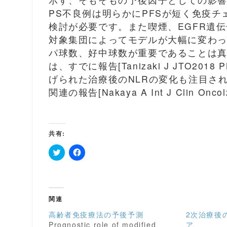
PS不良例は明らかにPFSが短く免疫
検討が必要です。また喫煙、EGFR遺伝
対象集団によってモデルが大幅に変わ
パ球数、好中球数が重要であることは
は、すでに報告[Tanizaki J JTO201
げられた治療後のNLRの変化も注目され
関連の報告[Nakaya A Int J Clin On
共有:
ク
F
リ
a
ッ
c
ク
e
し
b
て
o
関連
T
o
w
k
i
で
高齢者免疫療法の予後予測
2次治療後
t
共
Prognostic role of modified
ア
t
有