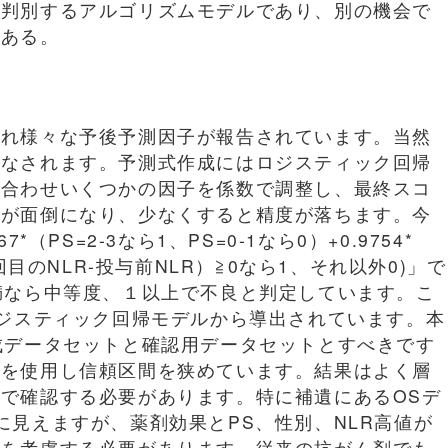
に判別するアルゴリズムモデルであり、別の機会で
である。
つれ様々な予後予測因子が報告されています。当然
もなされます。予測式作成にはロジスティック回帰
に合わせいくつかの因子を係数で調整し、最終スコ
算が面倒になり、少なくすると精度が落ちます。今
7*（PS=2-3なら1、PS=0-1なら0）+0.9754*
回目のNLR-投与前NLR）≧0なら1、それ以外0)」で
満なら中等度、１以上で不良と判定しています。こ
ロジスティック回帰モデルから導出されています。本
成データセットと確認用データセットとすべきです
プを使用し信頼区間を狭めています。結果はよく層
で確認する必要があります。特に補遺にあるOSデ
に見えますが、薬剤効果とPS、性別、NLR高値が
響を考慮する必要があります。従来の抗がん剤でも