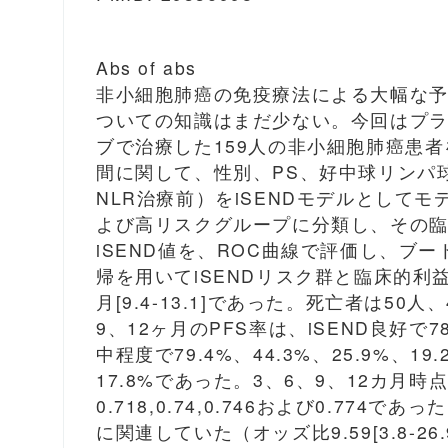
Abs of abs
非小細胞肺癌の免疫療法による大幅な
ついての知識はまだ少ない。今回はプ
ブで治療した159人の非小細胞肺癌患
間に関して、性別、PS、好中球リンパ球
NLR治療前）をiSENDモデルとしてモ
よび高リスクグループに分類し、その臨床
iSEND値を、ROC曲線で評価し、ブ
帰を用いてiSENDリスク群と臨床的利
月[9.4-13.1]であった。死亡者は5
9、12ヶ月のPFS率は、iSEND良好で78.
中程度で79.4%、44.3%、25.9%、19
17.8%であった。3、6、9、12カ月時
0.718,0.74,0.746および0.77
に関連していた（オッズ比9.59[3.8-26