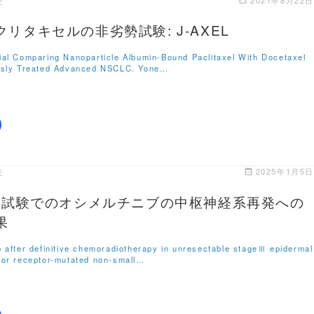
リタキセルの非劣勢試験: J-AXEL
ial Comparing Nanoparticle Albumin-Bound Paclitaxel With Docetaxel
ously Treated Advanced NSCLC. Yone…
モ
2025年1月5日
RA試験でのオシメルチニブの中枢神経系再発への
果
b after definitive chemoradiotherapy in unresectable stageⅢ epidermal
tor receptor-mutated non-small…