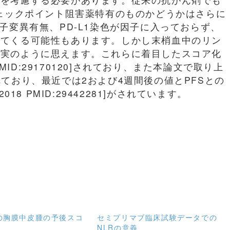
チェックポイント阻害薬特有のものかどうかはさらに
子変異有無、PD-L1染色が因子に入っておらず、
ってくる可能性もあります。しかし末梢血中のリン
真実のように思えます。これらに着目したスコア化
8 PMID:29170120]されており、また本論文で取り上
ており、最近では2および4週間後の値とPFSとの
col2018 PMID:29442281]がされています。
の胸膜中皮腫の予後スコ
セミプリマブ臨床試験データでの
NLRの意義