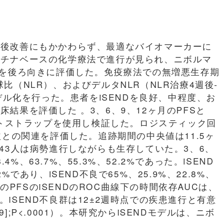
予後改善にもかかわらず、最適なバイオマーカーに
ラチナベースの化学療法で進行が見られ、ニボルマ
者を後ろ向きに評価した。免疫療法での無増悪生存期
比（NLR）、およびデルタNLR（NLR治療4週後-
デル化を行った。患者をiSENDを良好、中程度、お
結果を評価した 。3、6、9、12ヶ月のPFSと
ートストラップを使用し検証した。ロジスティック回
益との関連を評価した。追跡期間の中央値は11.5ヶ
0人、43人は病勢進行しながらも生存していた。3、6、
4%、63.7%、55.3%、52.2%であった。iSEND
.2%であり、iSEND不良で65%、25.9%、22.8%、
点のPFSのiSENDのROC曲線下の時間依存AUCは、
4であった。iSEND不良群は12±2週時点での疾患進行と有意
.9];P<.0001）。本研究からiSENDモデルは、ニボ