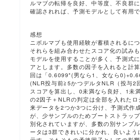
ルマブの転帰を良好、中等度、不良群
確認されれば、予測モデルとして有用
感想
ニボルマブも使用経験が蓄積されるに
それらを組み合わせたスコア化の試み
モデルを使用することが多く、予測式
アとします。多数の因子を入れると計
回は「0.6099*(男なら1、女なら0)+0.66
(NLR投与前≧5かつデルタNLR（投与2
スコアを算出し、0未満なら良好、1未
の2因子＋NLRの判定は全部を入れた
来データを2つか3つに分け、予測式作
が、少サンプルのためブートストラッ
別化されていますが、多数の別サンプル
ータは3群できれいに分かれ、良いよう
示す、そもそもの予後因子としての影