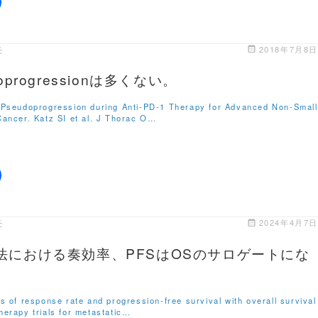
モ
2018年7月8日
oprogressionは多くない。
 Pseudoprogression during Anti-PD-1 Therapy for Advanced Non-Small
Cancer. Katz SI et al. J Thorac O…
モ
2024年4月7日
法における奏効率、PFSはOSのサロゲートにな
ns of response rate and progression-free survival with overall survival
herapy trials for metastatic…