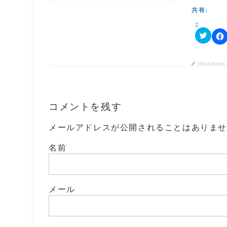
有
ク
で
共有:
(
リ
開
新
ッ
き
し
ク
ま
い
し
す
ウ
て
)
ク
ィ
F
く
リ
ン
a
だ
ッ
ド
c
さ
ク
ウ
e
い
j82s6tbttvb
し
で
b
(
て
開
o
新
T
き
o
し
w
ま
k
い
i
す
で
ウ
t
)
コメントを残す
共
ィ
t
有
ン
e
す
ド
r
る
ウ
メールアドレスが公開されることはありま
で
に
で
共
は
開
有
ク
き
名前
(
リ
ま
新
ッ
す
し
ク
)
い
し
ウ
て
ィ
く
メール
ン
だ
ド
さ
ウ
い
で
(
開
新
き
し