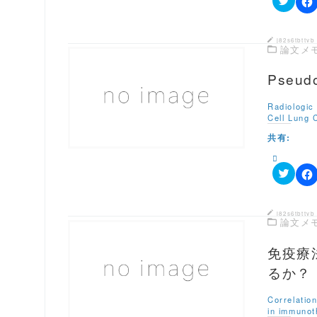
ウ
て
ク
ィ
F
く
リ
ン
a
だ
ッ
ド
c
さ
ク
ウ
e
い
j82s6tbttvb
し
論文メ
で
b
(
て
開
o
新
T
き
o
し
w
Pseud
ま
k
い
i
す
で
ウ
t
)
共
この記事を読む
ィ
t
有
ン
Radiologic
e
す
ド
Cell Lung 
r
る
ウ
で
に
で
共有:
共
は
開
有
ク
き
(
リ
ま
新
ッ
す
し
ク
)
ク
F
い
し
リ
a
ウ
て
ッ
c
ィ
く
ク
e
ン
だ
j82s6tbttvb
し
論文メ
b
ド
さ
て
o
ウ
い
T
o
で
(
w
免疫療
k
開
新
i
で
き
し
t
共
この記事を読む
るか？
ま
い
t
有
す
ウ
e
す
)
ィ
r
る
ン
Correlatio
で
に
ド
in immunot
共
は
ウ