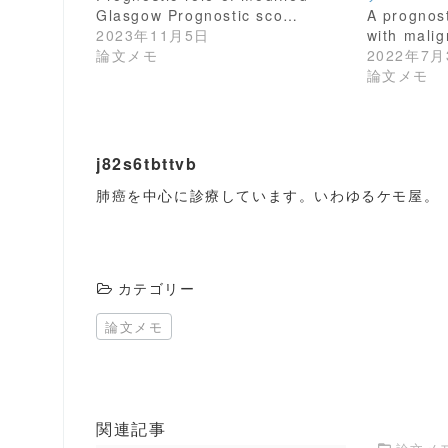
e
す
Glasgow Prognostic sco…
A prognost
r
る
2023年11月5日
with mali
で
に
共
は
論文メモ
2022年7月
有
ク
論文メモ
(
リ
新
ッ
し
ク
い
し
ウ
て
ィ
く
ン
だ
j82s6tbttvb
ド
さ
ウ
い
肺癌を中心に診療しています。いわゆるケモ屋。
で
(
開
新
き
し
ま
い
す
ウ
)
ィ
ン
ド
カテゴリー
ウ
で
開
論文メモ
き
ま
す
)
関連記事
論文メ