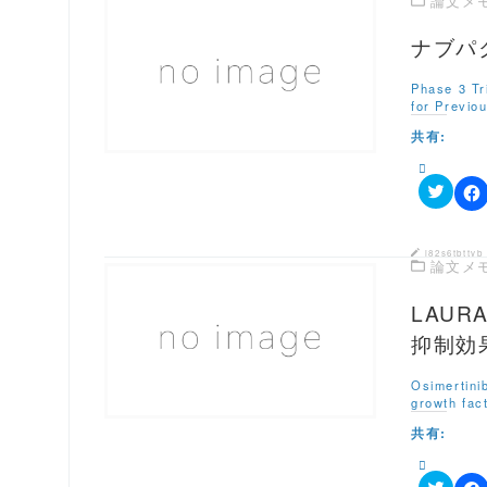
ナブパク
この記事を読む
Phase 3 Tr
for Previ
共有:
ク
F
リ
a
ッ
c
ク
e
j82s6tbttvb
し
論文メ
b
て
o
T
o
w
LAU
k
i
で
t
共
この記事を読む
抑制効
t
有
e
す
r
る
Osimertini
で
に
growth fac
共
は
有
ク
共有:
(
リ
新
ッ
し
ク
い
し