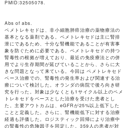
PMID:32505078.
Abs of abs.
ペメトレキセドは、非小細胞肺癌治療の薬物療法の
基本となる薬剤である。ペメトレキセドは主に腎排
泄にであるため、十分な腎機能であることが有害事
象を防ぐために必要である。ペメトレキセドの持つ
腎毒性の根拠が増えており、最近の免疫療法との併
用でより生存期間が延びていることから、さらに大
きな問題となって来ている。今回は ペメトレキセド
ベース治療での、腎毒性の発生率および関連する治
療について検討した。オランダの病院で後ろ向き研
究を行った。対象は少なくとも1サイクル以上のペメ
トレキセドをベースとした治療を受けた患者とし
た。主要アウトカムは、eGFRが25%以上低下した
ことと定義した。さらに、腎機能低下に対する治療
経過も評価した。ロジスティック回帰により治療中
の腎毒性の危険因子を同定した。359人の患者が対