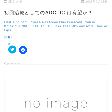
論文メモ
2026年3月29日
初回治療としてのADC+ICIは有望か？
First-Line Sacituzumab Govitecan Plus Pembrolizumab in
Metastatic NSCLC: PD-L1 TPS Less Than 50% and More Than or
Equal …
共有:
ク
F
リ
a
ッ
c
ク
e
j82s6tbttvb
し
b
て
o
T
o
w
k
i
で
t
共
t
有
e
す
r
る
で
に
共
は
有
ク
この記事を読む
(
リ
新
ッ
し