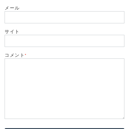
ン
だ
ド
さ
メール
ウ
い
で
(
開
新
き
し
ま
い
す
ウ
)
サイト
ィ
ン
ド
ウ
で
開
き
コメント
*
ま
す
)