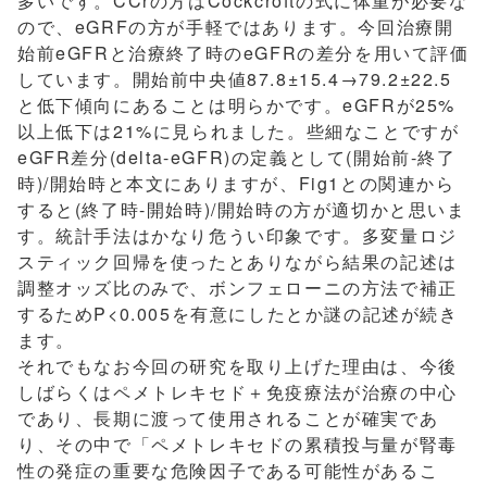
多いです。CCrの方はCockcroftの式に体重が必要な
ので、eGRFの方が手軽ではあります。今回治療開
始前eGFRと治療終了時のeGFRの差分を用いて評価
しています。開始前中央値87.8±15.4→79.2±22.5
と低下傾向にあることは明らかです。eGFRが25%
以上低下は21%に見られました。些細なことですが
eGFR差分(delta-eGFR)の定義として(開始前-終了
時)/開始時と本文にありますが、Fig1との関連から
すると(終了時-開始時)/開始時の方が適切かと思いま
す。統計手法はかなり危うい印象です。多変量ロジ
スティック回帰を使ったとありながら結果の記述は
調整オッズ比のみで、ボンフェローニの方法で補正
するためP<0.005を有意にしたとか謎の記述が続き
ます。
それでもなお今回の研究を取り上げた理由は、今後
しばらくはペメトレキセド＋免疫療法が治療の中心
であり、長期に渡って使用されることが確実であ
り、その中で「ペメトレキセドの累積投与量が腎毒
性の発症の重要な危険因子である可能性があるこ