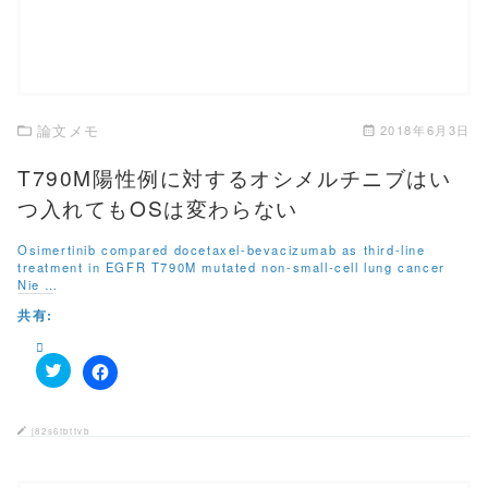
ク
い
し
ウ
て
ィ
く
ン
だ
ド
さ
ウ
い
で
(
開
新
き
し
論文メモ
2018年6月3日
ま
い
す
ウ
)
ィ
T790M陽性例に対するオシメルチニブはい
ン
ド
つ入れてもOSは変わらない
ウ
で
開
Osimertinib compared docetaxel-bevacizumab as third-line
き
treatment in EGFR T790M mutated non-small-cell lung cancer
ま
す
Nie …
)
共有:
ク
F
リ
a
ッ
c
ク
e
j82s6tbttvb
し
b
て
o
T
o
w