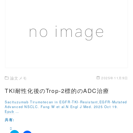
k
i
で
t
共
t
有
e
す
r
る
で
に
共
は
有
ク
この記事を読む
(
リ
新
ッ
し
ク
い
し
ウ
て
ィ
く
ン
だ
ド
さ
ウ
い
で
(
開
新
き
し
論文メモ
2025年11月9日
ま
い
す
ウ
)
ィ
TKI耐性化後のTrop-2標的のADC治療
ン
ド
ウ
Sacituzumab Tirumotecan in EGFR-TKI-Resistant,EGFR-Mutated
で
Advanced NSCLC. Fang W et al.N Engl J Med. 2025 Oct 19.
開
Epub …
き
ま
す
共有:
)