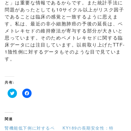
と」は重要な情報であるからです。また統計手法に
問題があったとしても10サイクル以上がリスク因子
であることは臨床の感覚と一致するように思えま
す。私は、最近の非小細胞肺癌の予後の延長は、ペ
メトレキセドの維持療法が寄与する部分が大きいと
思っています。そのためペメトレキセドに関する臨
床データには注目しています。以前取り上げたTTF-
1陰性例に対するデータもそのような目で見ていま
す。
共有:
ク
F
リ
a
ッ
c
ク
e
し
b
て
o
関連
T
o
w
k
腎機能低下例に対するペ
KY189の長期安全性：特
i
で