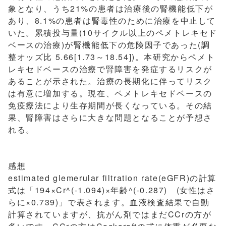
象となり、うち21%の患者は治療後の腎機能低下が
あり、8.1%の患者は腎毒性のために治療を中止して
いた。累積投与量(10サイクル以上のペメトレキセド
ベースの治療)が腎機能低下の危険因子であった(調
整オッズ比 5.66[1.73～18.54])。本研究からペメト
レキセドベースの治療で腎障害を発症するリスクが
あることが示された。治療の長期化に伴ってリスク
は有意に増加する。現在、ペメトレキセドベースの
免疫療法により生存期間が長くなっている。その結
果、腎障害はさらに大きな問題となることが予想さ
れる。
感想
estimated glemerular filtration rate(eGFR)の計算
式は「194×Cr^(-1.094)×年齢^(-0.287) (女性はさ
らに×0.739)」で表されます。血液検査結果で自動
計算されていますが、抗がん剤ではまだCCrの方が