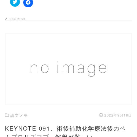
ク
F
リ
a
ッ
c
ク
e
j82s6tbttvb
し
b
て
o
T
o
w
k
i
で
t
共
t
有
e
す
r
る
で
に
共
は
有
ク
この記事を読む
(
リ
新
ッ
し
ク
い
し
ウ
て
ィ
く
ン
だ
ド
さ
ウ
い
で
(
開
新
き
し
論文メモ
2022年9月18日
ま
い
す
ウ
)
ィ
KEYNOTE-091、術後補助化学療法後のペ
ン
ド
ムブロリズマブ、解釈が難しい