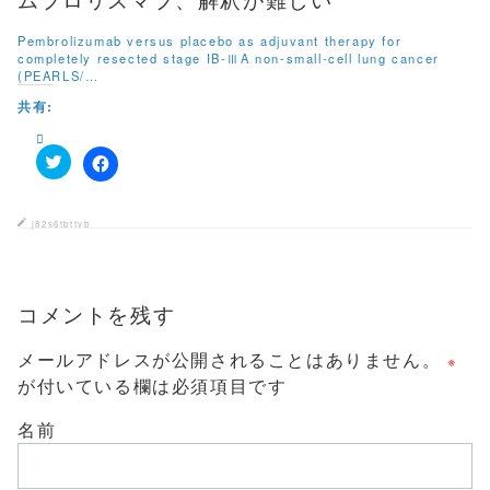
ウ
で
開
Pembrolizumab versus placebo as adjuvant therapy for
き
completely resected stage IB-ⅢA non-small-cell lung cancer
ま
す
(PEARLS/…
)
共有:
ク
F
リ
a
ッ
c
ク
e
j82s6tbttvb
し
b
て
o
T
o
w
k
i
で
t
コメントを残す
共
t
有
e
す
r
る
メールアドレスが公開されることはありません。
※
で
に
共
は
が付いている欄は必須項目です
有
ク
(
リ
新
ッ
名前
し
ク
い
し
ウ
て
ィ
く