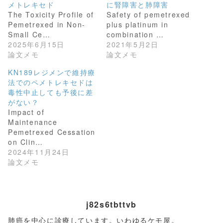
t
共
メトレキセド
に腎障害と肺障害
t
有
The Toxicity Profile of
Safety of pemetrexed
e
す
r
る
Pemetrexed in Non-
plus platinum in
で
に
共
は
Small Ce…
combination …
有
ク
2025年6月15日
2021年5月2日
(
リ
新
ッ
論文メモ
論文メモ
し
ク
い
し
KN189レジメンで維持療
ウ
て
ィ
く
法でのペメトレキセドは
ン
だ
毒性中止しても予後に差
ド
さ
ウ
い
がない？
で
(
開
新
Impact of
き
し
Maintenance
ま
い
す
ウ
Pemetrexed Cessation
)
ィ
on Clin…
ン
ド
2024年11月24日
ウ
論文メモ
で
開
き
ま
す
)
j82s6tbttvb
肺癌を中心に診療しています。いわゆるケモ屋。