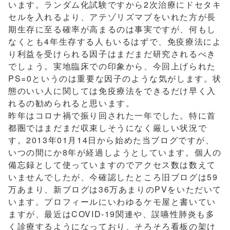
います。ランダム化試験ですから2次治療にドセタキ
セルを入れるより、アテゾリズマブをいれた方が長
期生存に至る確率が高まるのは事実ですが、何もし
なくとも4年生存する人もいるはずで、免疫療法によ
り利益を受けられる因子はまだまだ研究されるべき
でしょう。実地臨床での印象から、今回上げられた
PS=0というのは重要な因子のような気がします。状
態のいい人に関しては免疫療法をできるだけ早く入
れるの勧められると思います。
昨年はコロナ禍で振り回された一年でした。特に首
都圏ではまだまだ収束しそうになく厳しい状況で
す。2013年01月14日から始めた当ブログですが、
いつの間にか8年が経過しようとしています。個人の
備忘録として使っていますのでアクセス数は数えて
いませんでしたが、今確認したところ旧ブログは59
万あまり、新ブログは36万あまりのPVをいただいて
います。プロフィールにいわゆるケモ屋と書いてい
ますが、最近はCOVID-19関連や、誤嚥性肺炎も多
く診療するようになっており、そろそろ看板の架け