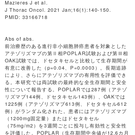
Mazieres J et al.
J Thorac Oncol. 2021 Jan;16(1):140-150.
PMID: 33166718
Abs of abs.
前治療歴のある進行非小細胞肺癌患者を対象とした
アテゾリズマブの第Ⅱ相POPLAR試験および第Ⅲ相
OAK試験では、ドセタキセルと比較して生存期間が
有意に改善した（p=0.04、P=0.0003）。長期追跡
により、さらにアテゾリズマブの有用性を評価でき
る。本研究では両試験の最終的な全生存期間と安全
性について報告する。POPLARでは287例（アテゾ
リズマブ144例、ドセタキセル143例）、OAKでは
1225例（アテゾリズマブ613例、ドセタキセル612
例）がランダム化された。患者にはアテゾリズマブ
（1200mg固定量）またはドセタキセル
（75mg/m2）を3週間ごとに投与し有効性と安全性
を評価した。POPLAR（生存期間中央値が12.6カ月