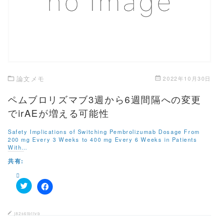
有
ク
この記事を読む
(
リ
新
ッ
し
ク
い
し
ウ
て
ィ
く
ン
だ
ド
さ
ウ
い
で
(
開
新
き
し
論文メモ
2022年10月30日
ま
い
す
ウ
)
ィ
ペムブロリズマブ3週から6週間隔への変更
ン
ド
でirAEが増える可能性
ウ
で
開
Safety Implications of Switching Pembrolizumab Dosage From
き
200 mg Every 3 Weeks to 400 mg Every 6 Weeks in Patients
ま
す
With…
)
共有:
ク
F
リ
a
ッ
c
ク
e
j82s6tbttvb
し