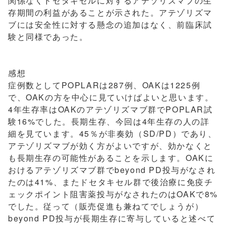
関係なくドセタキセルに対するアテゾリズマブの生
存期間の利益があることが示された。アテゾリズマ
ブには安全性に対する懸念の追加はなく、前臨床試
験と同様であった。
感想
症例数としてPOPLARは287例、OAKは1225例
で、OAKの方を中心に見ていけばよいと思います。
4年生存率はOAKのアテゾリズマブ群でPOPLAR試
験16%でした。長期生存、今回は4年生存の人の詳
細を見ています。45％が非奏効（SD/PD）であり、
アテゾリズマブが効く方がよいですが、効かなくと
も長期生存の可能性があることを示します。OAKに
おけるアテゾリズマブ群でbeyond PD投与がなされ
たのは41%、またドセタキセル群で後治療に免疫チ
ェックポイント阻害薬投与がなされたのはOAKで8%
でした。従って（販売促進も兼ねてでしょうが）
beyond PD投与が長期生存に寄与していると述べて