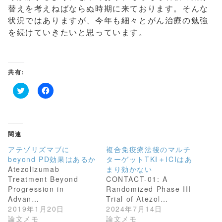
替えを考えねばならぬ時期に来ております。そんな
状況ではありますが、今年も細々とがん治療の勉強
を続けていきたいと思っています。
共有:
ク
F
リ
a
ッ
c
ク
e
し
b
て
o
関連
T
o
w
k
アテゾリズマブに
複合免疫療法後のマルチ
i
で
t
共
beyond PD効果はあるか
ターゲットTKI＋ICIはあ
t
有
Atezolizumab
まり効かない
e
す
r
る
Treatment Beyond
CONTACT-01: A
で
に
共
は
Progression in
Randomized Phase III
有
ク
Advan…
Trial of Atezol…
(
リ
新
ッ
2019年1月20日
2024年7月14日
し
ク
論文メモ
論文メモ
い
し