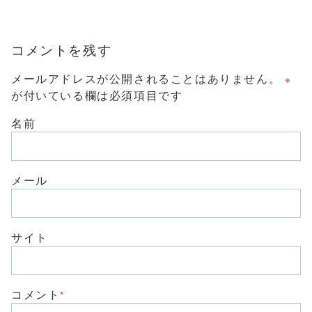
b
て
o
T
o
w
k
i
で
t
コメントを残す
共
t
有
e
す
r
る
メールアドレスが公開されることはありません。
※
で
に
共
は
が付いている欄は必須項目です
有
ク
(
リ
新
ッ
名前
し
ク
い
し
ウ
て
ィ
く
ン
だ
ド
さ
メール
ウ
い
で
(
開
新
き
し
ま
い
す
ウ
)
サイト
ィ
ン
ド
ウ
で
開
き
コメント
*
ま
す