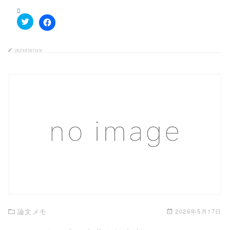
ク
F
リ
a
ッ
c
ク
e
j82s6tbttvb
し
b
て
o
T
o
w
k
i
で
t
共
t
有
e
す
r
る
で
に
共
は
有
ク
この記事を読む
(
リ
新
ッ
し
ク
い
し
ウ
て
ィ
く
ン
だ
ド
さ
ウ
い
で
(
開
新
き
し
論文メモ
2026年5月17日
ま
い
す
ウ
)