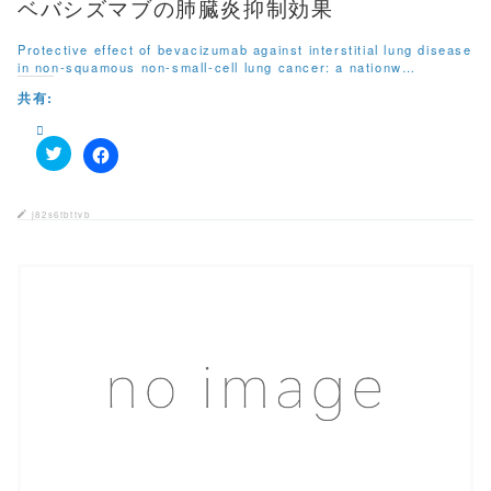
ィ
ベバシズマブの肺臓炎抑制効果
ン
ド
ウ
Protective effect of bevacizumab against interstitial lung disease
で
in non-squamous non-small-cell lung cancer: a nationw…
開
き
共有:
ま
す
)
ク
F
リ
a
ッ
c
ク
e
j82s6tbttvb
し
b
て
o
T
o
w
k
i
で
t
共
t
有
e
す
r
る
で
に
共
は
有
ク
この記事を読む
(
リ
新
ッ
し
ク
い
し
ウ
て
ィ
く
ン
だ