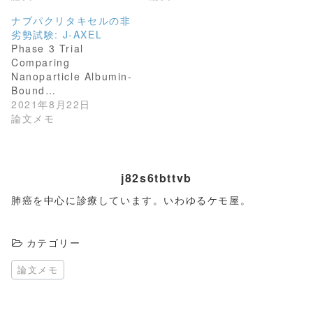
ウ
て
ィ
く
ナブパクリタキセルの非
ン
だ
劣勢試験: J-AXEL
ド
さ
ウ
い
Phase 3 Trial
で
(
開
新
Comparing
き
し
Nanoparticle Albumin-
ま
い
す
ウ
Bound…
)
ィ
2021年8月22日
ン
ド
論文メモ
ウ
で
開
き
ま
す
j82s6tbttvb
)
肺癌を中心に診療しています。いわゆるケモ屋。
カテゴリー
論文メモ