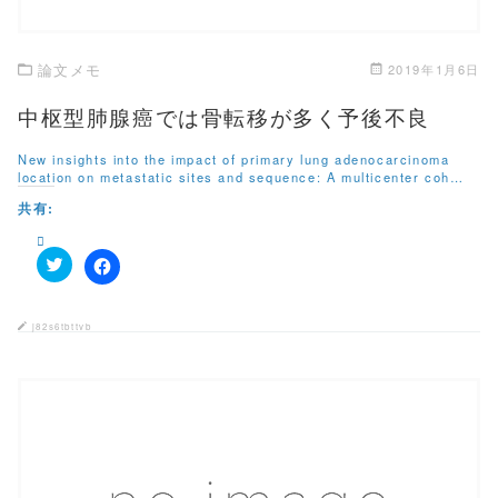
ド
さ
ウ
い
で
(
開
新
き
し
論文メモ
2019年1月6日
ま
い
す
ウ
)
ィ
中枢型肺腺癌では骨転移が多く予後不良
ン
ド
ウ
New insights into the impact of primary lung adenocarcinoma
で
location on metastatic sites and sequence: A multicenter coh…
開
き
共有:
ま
す
)
ク
F
リ
a
ッ
c
ク
e
j82s6tbttvb
し
b
て
o
T
o
w
k
i
で
t
共
t
有
e
す
r
る
で
に
共
は