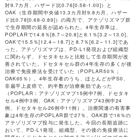
対9.7カ月、ハザード比0.76[0.58-1.00]）と
OAK（生存期間中央値13.3カ月対9.8カ月、ハザー
ド比0.78[0.68-0.89]）の両方で、アテゾリズマブ群
で生存期間の延長が認められた。4年生存率は、
POPLARで14.8％[8.7～20.8]と8.1％[3.2～13.0]、
OAKで15.5％[12.4～18.7]と8.7％[6.2～11.3]であ
った。アテゾリズマブは、PD-L1発現および組織型
に関わらず、ドセタキセルと比較して生存期間が改
善されていた。ドセタキセル群の4年生存の多くが後
治療で免疫療法を受けていた（POPLAR50％；
OAK65％）。4年生存者のうち、ほとんどがPS0、
非扁平上皮癌で、約半数が治療奏効であった
（POPLAR：アテゾリズマブ15例中7例、ドセタキ
セル4例中3例、OAK：アテゾリズマブ43例中24
例、ドセタキセル26例中11例）。治療関連の有害事
象は4年生存のPOPLAR群で27％、OAK群で16％の
アテゾリズマブ投与に発生した。今回の長期追跡に
おいて、PD-L1発現、組織型、その後の免疫療法に