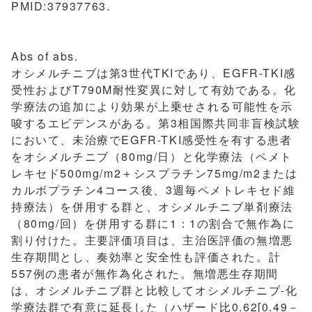
PMID:37937763.
Abs of abs.
オシメルチニブは第3世代TKIであり、EGFR-TKI感
受性およびT790M耐性変異に対して有効である。化
学療法の追加により効果が上乗せされる可能性を示
唆するエビデンスがある。第3相国際共同非盲検試験
において、未治療でEGFR-TKI感受性を有する患者
をオシメルチニブ（80mg/日）と化学療法（ペメト
レキセド500mg/m2＋シスプラチン75mg/m2または
カルボプラチン4コース後、3週毎ペメトレキセド維
持療法）を併用する群と、オシメルチニブ単剤療法
（80mg/回）を併用する群に1：1の割合で無作為に
割り付けた。主要評価項目は、主治医評価の無増悪
生存期間とし、奏効率と安全性も評価された。計
557例の患者が無作為化された。無増悪生存期間
は、オシメルチニブ群と比較してオシメルチニブ-化
学療法群で有意に延長した（ハザード比0.62[0.49－