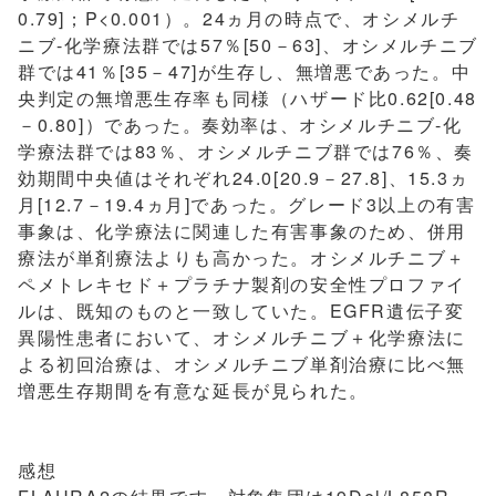
0.79]；P<0.001）。24ヵ月の時点で、オシメルチ
ニブ-化学療法群では57％[50－63]、オシメルチニブ
群では41％[35－47]が生存し、無増悪であった。中
央判定の無増悪生存率も同様（ハザード比0.62[0.48
－0.80]）であった。奏効率は、オシメルチニブ-化
学療法群では83％、オシメルチニブ群では76％、奏
効期間中央値はそれぞれ24.0[20.9－27.8]、15.3ヵ
月[12.7－19.4ヵ月]であった。グレード3以上の有害
事象は、化学療法に関連した有害事象のため、併用
療法が単剤療法よりも高かった。オシメルチニブ＋
ペメトレキセド＋プラチナ製剤の安全性プロファイ
ルは、既知のものと一致していた。EGFR遺伝子変
異陽性患者において、オシメルチニブ＋化学療法に
よる初回治療は、オシメルチニブ単剤治療に比べ無
増悪生存期間を有意な延長が見られた。
感想