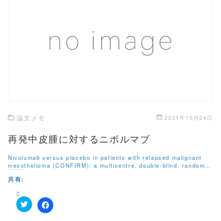
t
共
t
有
e
す
r
る
で
に
共
は
有
ク
この記事を読む
(
リ
新
ッ
し
ク
い
し
ウ
て
ィ
く
ン
だ
ド
さ
ウ
い
で
(
開
新
き
し
論文メモ
2021年10月24日
ま
い
す
ウ
)
ィ
再発中皮腫に対するニボルマブ
ン
ド
ウ
Nivolumab versus placebo in patients with relapsed malignant
で
mesothelioma (CONFIRM): a multicentre, double-blind, random…
開
き
共有:
ま
す
)
ク
F
リ
a