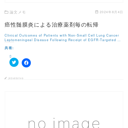
論文メモ
2024年8月4日
癌性髄膜炎による治療薬剤毎の転帰
Clinical Outcomes of Patients with Non-Small Cell Lung Cancer
Leptomeningeal Disease Following Receipt of EGFR-Targeted …
共有:
ク
F
リ
a
ッ
c
ク
e
j82s6tbttvb
し
b
て
o
T
o
w
k
i
で
t
共
t
有
e
す
r
る
で
に
共
は
有
ク
この記事を読む
(
リ