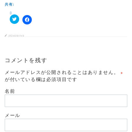
き
共有:
ま
す
)
ク
F
リ
a
ッ
c
ク
e
j82s6tbttvb
し
b
て
o
T
o
w
k
i
で
t
コメントを残す
共
t
有
e
す
r
る
メールアドレスが公開されることはありません。
※
で
に
共
は
が付いている欄は必須項目です
有
ク
(
リ
新
ッ
名前
し
ク
い
し
ウ
て
ィ
く
ン
だ
ド
さ
メール
ウ
い
で
(
開
新
き
し
ま
い