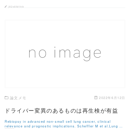
ッ
c
ク
e
j82s6tbttvb
し
b
て
o
T
o
w
k
i
で
t
共
t
有
e
す
r
る
で
に
共
は
有
ク
この記事を読む
(
リ
新
ッ
し
ク
い
し
ウ
て
ィ
く
ン
だ
ド
さ
ウ
い
で
(
開
新
き
し
論文メモ
2022年6月12日
ま
い
す
ウ
)
ィ
ドライバー変異のあるものは再生検が有益
ン
ド
ウ
Rebiopsy in advanced non-small cell lung cancer, clinical
で
relevance and prognostic implications. Scheffler M et al.Lung …
開