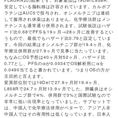
FLAURA2の結果です。対象集団は19Del/L858R、
安定している脳転移は許容されています。カルボプ
ラチンはAUC5で投与され、オシメルチニブは連続
して服用され休薬はありません。化学療法群はメン
テナンスも通常通り併用されます。試験仮説はハザ
ード比0.68でPFSを19ヶ月→28ヶ月に改善するとい
うもので、最低でもハザード比0.79と設定していま
す。今回の結果はオシメルチニブ群が19.4ヶ月、化
学療法併用群が27.9ヶ月で見事に当たっています。
ちなみにOS予想は40ヶ月対52ヶ月、ハザード比
0.77とし、PFSのαが0.0034でOS解析用にαを
0.0490当てると書かれています。つまりOSの方が
主目的と言えます。
変異部位別では19Delで27.9ヶ月対19.4ヶ月、
L858Rで24.7ヶ月対13.9ヶ月でした。肺臓炎はオシ
メルチニブ群で4%、併用群で3%と国際試験なので
非常に低い出現率となっていました。サブセットで
は、中国人で化学療法併用がベターで、アジア人非
中国人ではその有用性は低くなっています。日本人