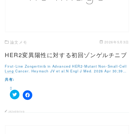
新
ッ
し
ク
い
し
ウ
て
ィ
く
ン
だ
ド
さ
ウ
い
で
(
開
新
き
し
論文メモ
2026年5月3日
ま
い
す
ウ
)
ィ
HER2変異陽性に対する初回ゾンゲルチニブ
ン
ド
ウ
First-Line Zongertinib in Advanced HER2-Mutant Non-Small-Cell
で
Lung Cancer. Heymach JV et al.N Engl J Med. 2026 Apr 30;39…
開
き
共有:
ま
す
)
ク
F
リ
a
ッ
c
ク
e
j82s6tbttvb
し
b
て
o
T
o
w
k
i
で