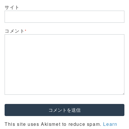
す
ウ
)
サイト
ィ
ン
ド
ウ
で
開
き
コメント
*
ま
す
)
This site uses Akismet to reduce spam.
Learn