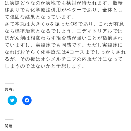
は実際どうなのか実地でも検討が待たれます。脳転
移ありでも化学療法併用がベターであり、全体とし
て強固な結果となっています。
さて本丸は大きくαを振ったOSであり、これが有意
なら標準治療となるでしょう。エディトリアルでは
抗がん剤は相変わらず拒否感が強いことが指摘され
ていますし、実臨床でも同感です。ただし実臨床に
なればおそらく化学療法は4コースまでしっかりされ
るが、その後はオシメルチニブの内服だけになって
しまうのではないかと予想します。
共有:
ク
F
リ
a
ッ
c
ク
e
し
b
て
o
関連
T
o