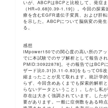
いが、ABCPはBCPと比較して、発症
（HR=0.68[0.39-1.19]）。今
療を含むEGFR遺伝子変異、および肝転
を示した。ABCPについて脳病変の発
る。
感想
IMpower150での関心度の高い所
でに本試験でのサブ解析として報告されています[
PMID:30922878]。その報告ではB
ザード比0.31[0.11-0.83]をも
縮まったことが見て取れます。統計学的
らず、今回含めあくまでも探索的解析
らないデータということ）。しかし私が
存在は大きく強調されています。した
要があります。一般に症例数をある時
推奨されません。しかし生存データに