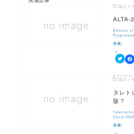
関連記事
論文メ
ALTA
この記事を読む
Efficacy o
Progressed
共有:
ク
F
リ
a
ッ
c
ク
e
j82s6tbttvb
し
論文メ
b
て
o
T
o
w
タレト
k
i
で
t
共
この記事を読む
版？
t
有
e
す
r
る
Taletrecti
で
に
Oncol.2025
共
は
有
ク
共有:
(
リ
新
ッ
し
ク