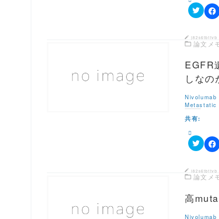
い
し
ウ
て
ク
ィ
F
く
リ
ン
a
だ
ッ
ド
c
さ
ク
ウ
e
い
j82s6tbttvb
し
論文メ
で
b
(
て
開
o
新
T
き
o
し
w
EGF
ま
k
い
i
す
で
ウ
t
)
共
この記事を読む
しなの
ィ
t
有
ン
e
す
ド
r
る
ウ
Nivolumab 
で
に
で
Metastatic
共
は
開
有
ク
き
共有:
(
リ
ま
新
ッ
す
し
ク
)
い
し
ウ
て
ク
ィ
F
く
リ
ン
a
だ
ッ
ド
c
さ
ク
ウ
e
い
j82s6tbttvb
し
論文メ
で
b
(
て
開
o
新
T
き
o
し
w
高mut
ま
k
い
i
す
で
ウ
t
)
共
この記事を読む
ィ
t
有
ン
Nivolumab 