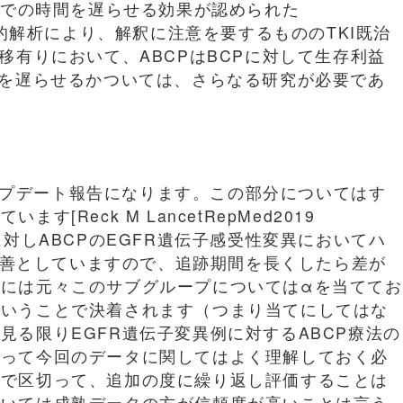
までの時間を遅らせる効果が認められた
回の探索的解析により、解釈に注意を要するもののTKI既治
移有りにおいて、ABCPはBCPに対して生存利益
生を遅らせるかついては、さらなる研究が必要であ
のアップデート報告になります。この部分についてはす
Reck M LancetRepMed2019
CPに対しABCPのEGFR遺伝子感受性変異においてハ
ってOS改善としていますので、追跡期間を長くしたら差が
には元々このサブグループについてはαを当ててお
ということで決着されます（つまり当てにしてはな
見る限りEGFR遺伝子変異例に対するABCP療法の
がって今回のデータに関してはよく理解しておく必
点で区切って、追加の度に繰り返し評価することは
ついては成熟データの方が信頼度が高いことは言う