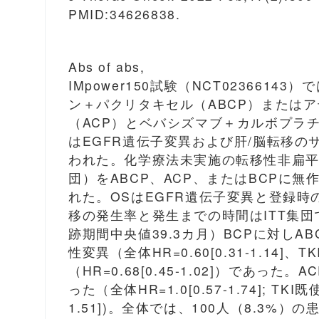
PMID:34626838.
Abs of abs,
IMpower150試験（NCT02366
ン＋パクリタキセル（ABCP）または
（ACP）とベバシズマブ＋カルボプラ
はEGFR遺伝子変異および肝/脳転移
われた。化学療法未実施の転移性非扁平上皮NSC
団）をABCP、ACP、またはBCPに
れた。OSはEGFR遺伝子変異と登録
移の発生率と発生までの時間はITT集団で
跡期間中央値39.3カ月）BCPに対しA
性変異（全体HR=0.60[0.31-1.14]、T
（HR=0.68[0.45-1.02]）であ
った（全体HR=1.0[0.57-1.74]; TKI既使用
1.51])。全体では、100人（8.3