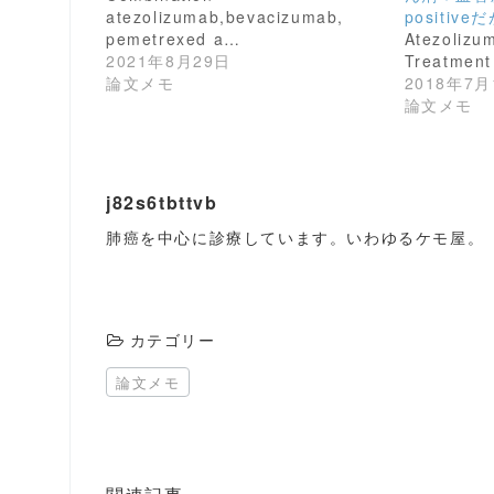
e
す
atezolizumab,bevacizumab,
positive
r
る
pemetrexed a…
Atezolizum
で
に
共
は
2021年8月29日
Treatment
有
ク
論文メモ
2018年7月
(
リ
新
ッ
論文メモ
し
ク
い
し
ウ
て
ィ
く
ン
だ
ド
さ
ウ
い
j82s6tbttvb
で
(
開
新
肺癌を中心に診療しています。いわゆるケモ屋。
き
し
ま
い
す
ウ
)
ィ
ン
ド
ウ
カテゴリー
で
開
き
論文メモ
ま
す
)