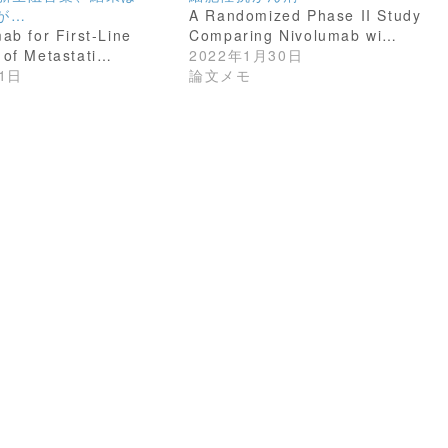
だが…
A Randomized Phase II Study
ab for First-Line
Comparing Nivolumab wi…
 of Metastati…
2022年1月30日
1日
論文メモ