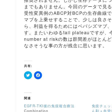
までもありません。今回のデータで見るべ
受性変異例のABCP対BCPの生存曲線
マブを上乗せすることで、少しは良さそ
ら、利益を得るためにはベバシズマブ
す。またいわゆるtail plateauで
number at riskの数は群間差がほとん
なさそうな事の方が残念に思います。
共有:
ク
F
リ
a
ッ
c
ク
e
し
b
て
o
関連
T
o
w
k
i
で
EGFR-TKI後の免疫複合療法
免疫チェッ
t
共
Combination
ん剤＋血管
t
有