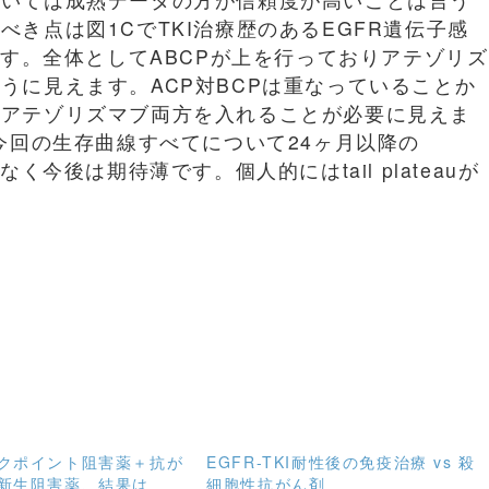
き点は図1CでTKI治療歴のあるEGFR遺伝子感
です。全体としてABCPが上を行っておりアテゾリズ
うに見えます。ACP対BCPは重なっていることか
、アテゾリズマブ両方を入れることが必要に見えま
すが、今回の生存曲線すべてについて24ヶ月以降の
どなく今後は期待薄です。個人的にはtail plateauが
クポイント阻害薬＋抗が
EGFR-TKI耐性後の免疫治療 vs 殺
新生阻害薬、結果は
細胞性抗がん剤