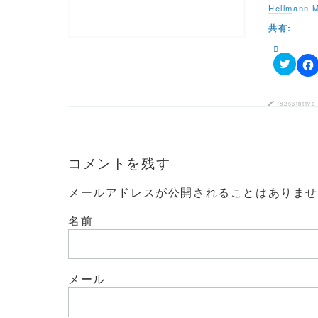
e
す
ド
Hellmann M
r
る
ウ
で
に
で
共有:
共
は
開
有
ク
き
(
リ
ま
新
ッ
す
し
ク
)
ク
F
い
し
リ
a
ウ
て
ッ
c
ィ
く
ク
e
ン
だ
j82s6tbttvb
し
b
ド
さ
て
o
ウ
い
T
o
で
(
w
k
開
新
i
で
き
し
t
コメントを残す
共
ま
い
t
有
す
ウ
e
す
)
ィ
r
る
ン
メールアドレスが公開されることはありま
で
に
ド
共
は
ウ
有
ク
で
名前
(
リ
開
新
ッ
き
し
ク
ま
い
し
す
ウ
て
)
ィ
く
メール
ン
だ
ド
さ
ウ
い
で
(
開
新