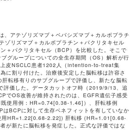
143）では、アテゾリズマブ＋ベバシズマブ＋カルボプラチ
アテゾリズマブ＋カルボプラチン＋パクリタキセル
チン＋パクリタキセル（BCP）を比較した。そこで
のサブグループについての全生存期間（OS）解析が行
LC患者1202人（intention-to-treat集
無作為に割り付けた。治療後安定した脳転移は許容さ
時の肝転移有りのサブグループで評価し、新たな脳転
評価した。データカットオフ時（2019/9/13、追
BCPでOS改善が維持されたのは、EGFR遺伝子感受
KI既使用例：HR=0.74[0.38-1.46]）、肝転移例
った。ACPはBCPに対して生存ベネフィットを有していなか
HR=1.22[0.68-2.22]) 肝転移 (HR=1.01[0.68-
%）の患者が新たに脳転移を発症した。正式な評価ではな