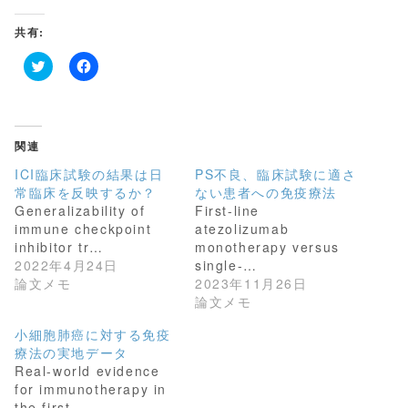
共有:
ク
F
リ
a
ッ
c
ク
e
し
b
て
o
関連
T
o
w
k
ICI臨床試験の結果は日
PS不良、臨床試験に適さ
i
で
t
共
常臨床を反映するか？
ない患者への免疫療法
t
有
Generalizability of
First-line
e
す
r
る
immune checkpoint
atezolizumab
で
に
共
は
inhibitor tr…
monotherapy versus
有
ク
2022年4月24日
single-…
(
リ
新
ッ
論文メモ
2023年11月26日
し
ク
論文メモ
い
し
ウ
て
ィ
く
小細胞肺癌に対する免疫
ン
だ
療法の実地データ
ド
さ
ウ
い
Real-world evidence
で
(
開
新
for immunotherapy in
き
し
the first…