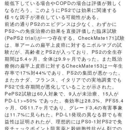
能低下している場合やCOPDの場合は評価が難しく
なるだろう。このようにPS2では効果に関連する
様々な因子が潜在している可能性がある。
前述の通りPS2のエビデンスは少なく、わずかに
PS2への免疫治療の効果を直接評価した臨床試験
(PePS2 trial)が一つ存在する。CheckMate171試験
は、単アームの扁平上皮癌に対するニボルマブの試
験だが、高齢者とPS2が入っており、PS2の全生存
期間は5.4ヶ月、全体は9.9ヶ月であった。また既治
療例の扁平上皮癌に対するCheckMate153は一年生
存率で17%対44%であり、PS2の集団が悪かった。
またカナダ、フランス、イタリアでの実地調査でも
PS2で生存期間が悪化していることが示された。
PePS2試験は60人対象で、9人が未治療、15人が
PD-L1>=50% であった。奏効率は28.3%、PFS5.4
ヶ月、OS11.7ヶ月であり、グレード3,4の有害事象
は11.7%に見られた。PD-L1発現の異なる群でも有
益性は証明されたが、理想的にはPS0-1対PS2で免
疫チェックポイント阻害薬と殺細胞性抗がん剤での