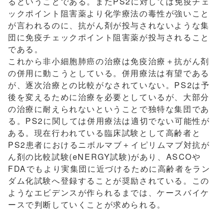
るということである。またPS2に対しては免疫チェ
ックポイント阻害薬より化学療法の毒性が強いこと
が言われるのに、抗がん剤が投与されないような集
団に免疫チェックポイント阻害薬が投与されること
である。
これから非小細胞肺癌の治療は免疫治療＋抗がん剤
の併用に動こうとしている。併用療法は有望である
が、逐次治療との比較がなされていない。PS2は予
後を変えるために治療を必要としているが、大部分
の治療に耐えられないということで独特な集団であ
る。PS2に関しては併用療法は適切でない可能性が
ある。現在行われている臨床試験として高齢者と
PS2患者におけるニボルマブ＋イピリムマブ対抗が
ん剤の比較試験(eNERGY試験)があり、ASCOや
FDAでもより実集団に近づけるために高齢者をラン
ダム化試験へ登録することが奨励されている。この
ようなエビデンスが作られるまでは、ケースバイケ
ースで判断していくことが求められる。