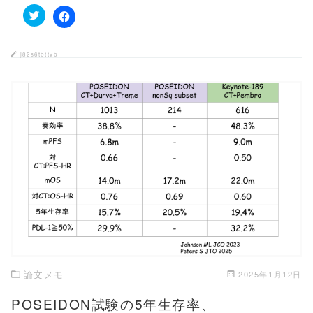
ク
F
リ
a
ッ
c
ク
e
j82s6tbttvb
し
b
て
o
T
o
w
k
i
で
t
共
t
有
e
す
r
る
で
に
共
は
有
ク
この記事を読む
(
リ
新
ッ
し
ク
い
し
ウ
て
ィ
く
ン
だ
ド
さ
ウ
い
で
(
開
新
き
し
論文メモ
2025年1月12日
ま
い
す
ウ
)
ィ
POSEIDON試験の5年生存率、
ン