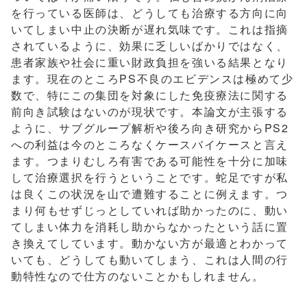
を行っている医師は、どうしても治療する方向に向
いてしまい中止の決断が遅れ気味です。これは指摘
されているように、効果に乏しいばかりではなく、
患者家族や社会に重い財政負担を強いる結果となり
ます。現在のところPS不良のエビデンスは極めて少
数で、特にこの集団を対象にした免疫療法に関する
前向き試験はないのが現状です。本論文が主張する
ように、サブグループ解析や後ろ向き研究からPS2
への利益は今のところなくケースバイケースと言え
ます。つまりむしろ有害である可能性を十分に加味
して治療選択を行うということです。蛇足ですが私
は良くこの状況を山で遭難することに例えます。つ
まり何もせずじっとしていれば助かったのに、動い
てしまい体力を消耗し助からなかったという話に置
き換えてしています。動かない方が最適とわかって
いても、どうしても動いてしまう、これは人間の行
動特性なので仕方のないことかもしれません。