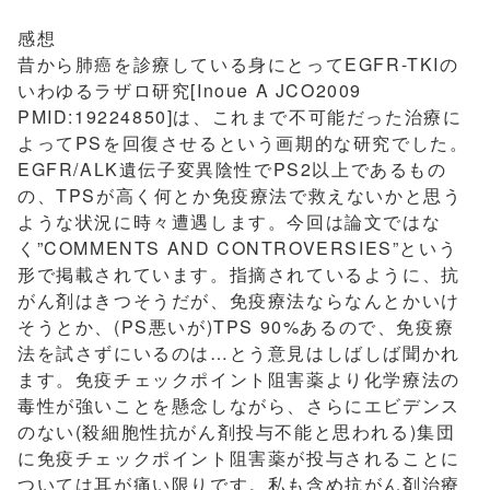
感想
昔から肺癌を診療している身にとってEGFR-TKIの
いわゆるラザロ研究[Inoue A JCO2009
PMID:19224850]は、これまで不可能だった治療に
よってPSを回復させるという画期的な研究でした。
EGFR/ALK遺伝子変異陰性でPS2以上であるもの
の、TPSが高く何とか免疫療法で救えないかと思う
ような状況に時々遭遇します。今回は論文ではな
く”COMMENTS AND CONTROVERSIES”という
形で掲載されています。指摘されているように、抗
がん剤はきつそうだが、免疫療法ならなんとかいけ
そうとか、(PS悪いが)TPS 90%あるので、免疫療
法を試さずにいるのは…とう意見はしばしば聞かれ
ます。免疫チェックポイント阻害薬より化学療法の
毒性が強いことを懸念しながら、さらにエビデンス
のない(殺細胞性抗がん剤投与不能と思われる)集団
に免疫チェックポイント阻害薬が投与されることに
ついては耳が痛い限りです。私も含め抗がん剤治療