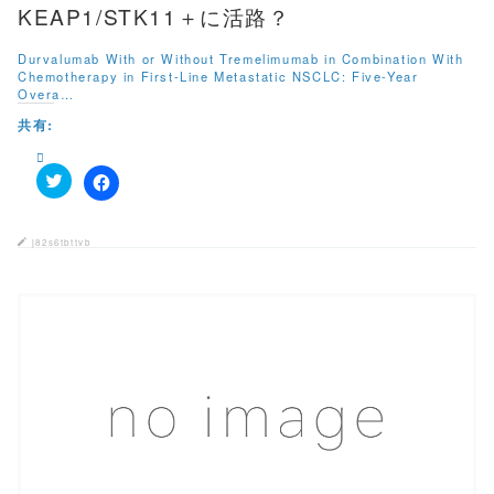
ド
KEAP1/STK11＋に活路？
ウ
で
開
Durvalumab With or Without Tremelimumab in Combination With
き
Chemotherapy in First-Line Metastatic NSCLC: Five-Year
ま
す
Overa…
)
共有:
ク
F
リ
a
ッ
c
ク
e
j82s6tbttvb
し
b
て
o
T
o
w
k
i
で
t
共
t
有
e
す
r
る
で
に
共
は
有
ク
この記事を読む
(
リ
新
ッ
し
ク
い
し
ウ
て