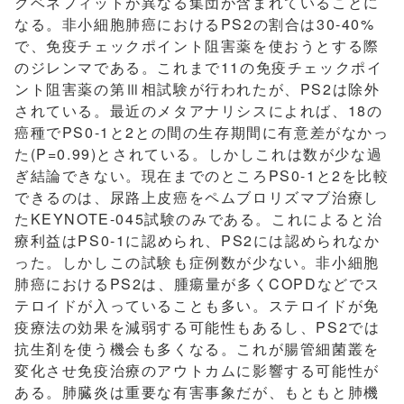
クベネフィットが異なる集団が含まれていることに
なる。非小細胞肺癌におけるPS2の割合は30-40%
で、免疫チェックポイント阻害薬を使おうとする際
のジレンマである。これまで11の免疫チェックポイ
ント阻害薬の第Ⅲ相試験が行われたが、PS2は除外
されている。最近のメタアナリシスによれば、18の
癌種でPS0-1と2との間の生存期間に有意差がなかっ
た(P=0.99)とされている。しかしこれは数が少な過
ぎ結論できない。現在までのところPS0-1と2を比較
できるのは、尿路上皮癌をペムブロリズマブ治療し
たKEYNOTE-045試験のみである。これによると治
療利益はPS0-1に認められ、PS2には認められなか
った。しかしこの試験も症例数が少ない。非小細胞
肺癌におけるPS2は、腫瘍量が多くCOPDなどでス
テロイドが入っていることも多い。ステロイドが免
疫療法の効果を減弱する可能性もあるし、PS2では
抗生剤を使う機会も多くなる。これが腸管細菌叢を
変化させ免疫治療のアウトカムに影響する可能性が
ある。肺臓炎は重要な有害事象だが、もともと肺機