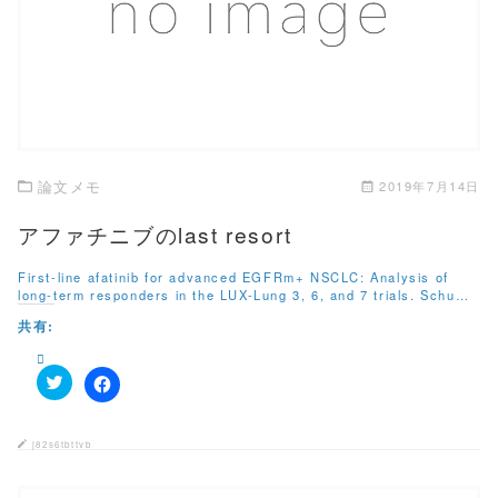
この記事を読む
論文メモ
2019年7月14日
アファチニブのlast resort
First-line afatinib for advanced EGFRm+ NSCLC: Analysis of
long-term responders in the LUX-Lung 3, 6, and 7 trials. Schu…
共有:
ク
F
リ
a
ッ
c
ク
e
j82s6tbttvb
し
b
て
o
T
o