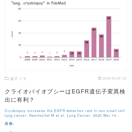
w
k
i
で
t
共
t
有
e
す
r
る
で
に
共
は
有
ク
この記事を読む
(
リ
新
ッ
し
ク
い
し
ウ
て
ィ
く
ン
だ
ド
さ
ウ
い
で
(
開
新
き
し
論文メモ
2020年3月1日
ま
い
す
ウ
)
ィ
クライオバイオプシーはEGFR遺伝子変異検
ン
ド
出に有利？
ウ
で
開
Cryobiopsy increases the EGFR detection rate in non-small cell
き
lung cancer. Haentschel M et al. Lung Cancer. 2020 Mar;14…
ま
す
共有:
)