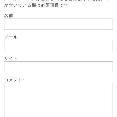
に
共
は
が付いている欄は必須項目です
有
ク
(
リ
新
ッ
名前
し
ク
い
し
ウ
て
ィ
く
ン
だ
ド
さ
メール
ウ
い
で
(
開
新
き
し
ま
い
す
ウ
)
サイト
ィ
ン
ド
ウ
で
開
き
コメント
*
ま
す
)