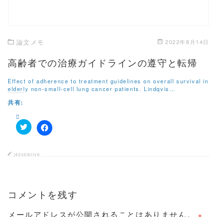
ィ
く
ン
だ
ド
さ
ウ
い
で
(
開
新
き
し
論文メモ
2022年8月14日
ま
い
す
ウ
)
ィ
高齢者での治療ガイドラインの遵守と転帰
ン
ド
ウ
Effect of adherence to treatment guidelines on overall survival in
で
elderly non-small-cell lung cancer patients. Lindqvis…
開
き
共有:
ま
す
)
ク
F
リ
a
ッ
c
ク
e
j82s6tbttvb
し
b
て
o
T
o
w
k
i
で
t
コメントを残す
共
t
有
e
す
r
る
メールアドレスが公開されることはありません。
※
で