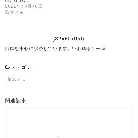
ま
い
す
ウ
2022年10月16日
)
ィ
論文メモ
ン
ド
ウ
で
開
き
ま
j82s6tbttvb
す
)
肺癌を中心に診療しています。いわゆるケモ屋。
カテゴリー
論文メモ
関連記事