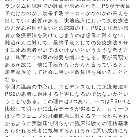
ランダム化試験での評価が求められる。PSが予後因
子だけなのか、効果予測マーカーかなのかの答えを
出していく必要がある。実地臨床において免疫療法
の方が忍容性が高いとの認識の下、PS2より悪い患
者が免疫療法を受けてしまうのは想像に難くない。
難治がんに対して、最終手段としての免疫療法をせ
ずに死ぬ患者がいてはいけないというような考え方
は、確実にこの薬の需要を増加させる。薬が高額で
あるが故に、他に手段がないからと言っていると、
患者家族そして社会に重い財政負担を強いることと
なる。
今回の議論の中心は、エビデンスなしに免疫療法を
PS2の患者に適用すると害になるのではないかとい
うことである。この理由は2つあり、一つはPS0-1と
比較して明らかに生存データが劣ること、もう一つ
はソラフェニブの肝細胞癌に対するデータからもわ
かるように実臨床で明らかに臨床試験での適格基準
から外れる患者に投与するとはるかに悪い成績にな