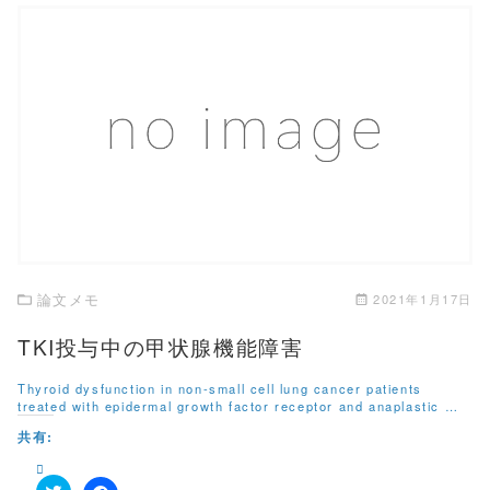
w
k
i
で
t
共
t
有
e
す
r
る
で
に
共
は
有
ク
この記事を読む
(
リ
新
ッ
し
ク
い
し
ウ
て
ィ
く
ン
だ
ド
さ
ウ
い
で
(
開
新
き
し
論文メモ
2021年1月17日
ま
い
す
ウ
)
ィ
TKI投与中の甲状腺機能障害
ン
ド
ウ
Thyroid dysfunction in non-small cell lung cancer patients
で
treated with epidermal growth factor receptor and anaplastic …
開
き
共有:
ま
す
)