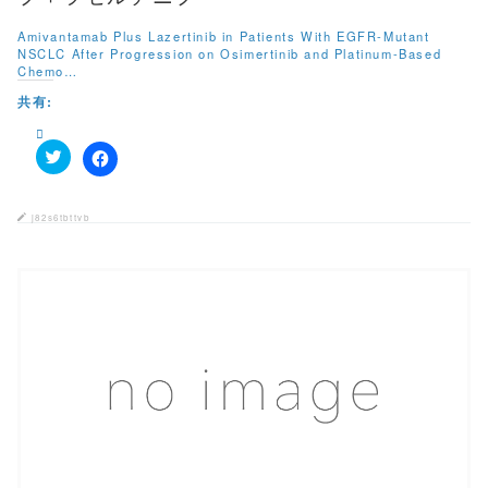
ウ
で
開
Amivantamab Plus Lazertinib in Patients With EGFR-Mutant
き
NSCLC After Progression on Osimertinib and Platinum-Based
ま
す
Chemo…
)
共有:
ク
F
リ
a
ッ
c
ク
e
j82s6tbttvb
し
b
て
o
T
o
w
k
i
で
t
共
t
有
e
す
r
る
で
に
共
は
有
ク
この記事を読む
(
リ
新
ッ
し
ク
い
し
ウ
て
ィ
く
ン
だ