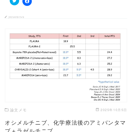
ク
F
リ
a
ッ
c
ク
e
j82s6tbttvb
し
b
て
o
T
o
w
k
i
で
t
共
t
有
e
す
r
る
で
に
共
は
有
ク
この記事を読む
(
リ
新
ッ
し
ク
い
し
ウ
て
ィ
く
ン
だ
ド
さ
ウ
い
で
(
開
新
き
し
論文メモ
2025年10月5日
ま
い
す
ウ
)
ィ
オシメルチニブ、化学療法後のアミバンタマ
ン
ド
ブ＋ラゼルチニブ