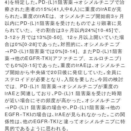
4)を特定した｡PD-(L)1阻害薬→オシメルチニブで治
療された患者の15%(41人中6人)に重度のirAEが見
られた｡重度のirAEは、オシメルチニブ開始前3ヶ月
以内にPD-(L)1阻害薬を受けたものでより顕著に見
られていた。その割合は3ヶ月以内24%[10-45]で、
3-12ヶ月では13%[0-50]、12ヶ月以上開いていた場
合は0%[0-28]であった｡対照的に､オシメルチニブ
→PD-(L)1阻害薬では0%[0-14]、またPD-(L)1阻害
薬→他のEGFR-TKI(アファチニブ、エルロチニブ)
でも0%[0-15]であった｡重度のirAEは､オシメルチニ
ブ開始から中央値で20日後に発症していた｡全員に
ステロイドが必要となり､入院を要した｡今回の検討
では、PD-(L)1 阻害薬→オシメルチニブが重度の
irAEと関連しており､PD-(L)1 阻害薬を受けた時期
が近い場合にその頻度が高かった｡オシメルチニブ
→PD-(L)1 阻害薬の場合や､PD-(L)1阻害薬→他の
EGFR−TKIの場合は､irAEが見られなかった｡この関
係性は､他のEGFR-TKIと違ってオシメルチニブに特
異的であるように思われる。