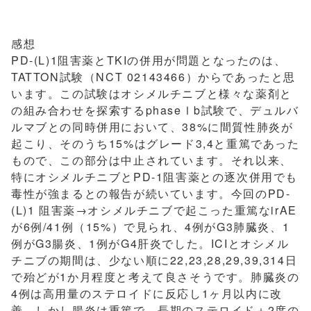
感想
PD-(L)1阻害薬とTKIの併用が問題となったのは、
TATTON試験（NCT 02143466）からであったと思
います。この試験はオシメルチニブと様々な薬剤と
の組み合わせを探索するphaseⅠb試験で、デュルバ
ルマブとの同時併用において、38%に間質性肺炎が
起こり、そのうち15%はグレード3,4と重篤であった
もので、この部分は中止されています。それ以来、
特にオシメルチニブとPD-1阻害薬との逐次併用でも
毒性が強まるとの報告が続いています。今回のPD-
(L)1 阻害薬→オシメルチニブで起こった重篤なirAE
が6例/41例（15%）で見られ、4例がG3肺臓炎、1
例がG3腸炎、1例がG4肝炎でした。ICIとオシメル
チニブの期間は、少ない順に22,23,28,29,39,314日
で殆どが1か月程度と考えて良さそうです。肺臓炎の
4例は高用量のステロイドに反応し1ヶ月以内に改
善、しかし腸炎は重篤で、長期のステロイド＋2度の