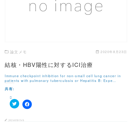
この記事を読む
論文メモ
2020年8月23日
結核・HBV陽性に対するICI治療
Immune checkpoint inhibition for non-small cell lung cancer in
patients with pulmonary tuberculosis or Hepatitis B: Expe…
共有:
ク
F
リ
a
ッ
c
ク
e
j82s6tbttvb
し
b
て
o
T
o