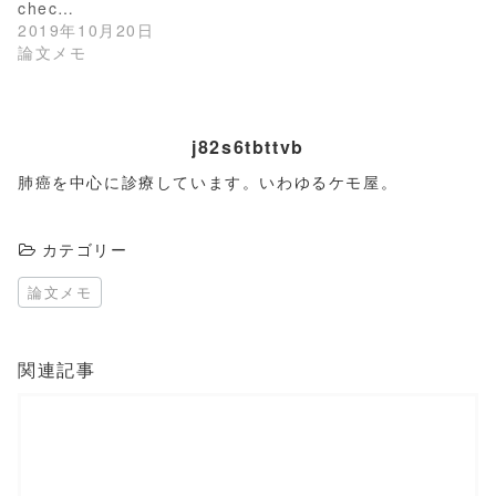
す
ウ
chec…
)
ィ
2019年10月20日
ン
ド
論文メモ
ウ
で
開
き
ま
す
j82s6tbttvb
)
肺癌を中心に診療しています。いわゆるケモ屋。
カテゴリー
論文メモ
関連記事