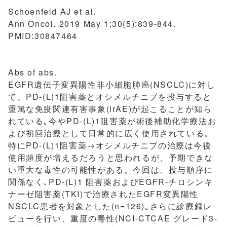
Schoenfeld AJ et al.
Ann Oncol. 2019 May 1;30(5):839-844.
PMID:30847464
Abs of abs.
EGFR遺伝子変異陽性非小細胞肺癌(NSCLC)に対し
て、PD-(L)1阻害薬とオシメルチニブを投与すると
重篤な免疫関連有害事象(irAE)が起こることが知ら
れている｡今やPD-(L)1阻害薬が術後補助化学療法お
よび初回治療として日常的に広く使用されている。
特にPD-(L)1阻害薬→オシメルチニブの治療は今後
使用頻度が増えるだろうと思われるが、予期できな
い重大な毒性の可能性がある。今回は、投与順序に
関係なく､PD-(L)1 阻害薬およびEGFR-チロシンキ
ナーゼ阻害薬(TKI)で治療されたEGFR変異陽性
NSCLC患者を対象とした(n=126)｡さらに診療録レ
ビューを行い、重度の毒性(NCI-CTCAE グレード3-