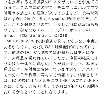
ブを投与すると肺臓炎のリスクが高いことが見て取
れます。この中に逆のアファチニブ→ニボルマブで
肺臓炎を起こした症例が入っていますが、投与間隔
はわずかに2日で、薬剤のwashoutが差が関与して
いることを想像させます。しかしこれには反論もあ
ります。なぜならエルロチニブ＋ニボルマブの
phaseⅠ試験[Gettinger JTO2018
PMID:29802888]で肺臓炎が見られていない事実が
あるからです。ただしG3の肝機能障害は出ていま
す。前述のTATTON試験では肺臓炎は日本人に多
く、人種差が疑われていましたが、今回の結果によ
りやはり全体的に危ないことが知れました。私達は
通常日本人を対象に診療していますので、これだけ
で十分に日常臨床に寄与する情報です。結論として
は、ICIの後にオシメルチニブを使う必要性があると
きは、少なくとも3ヶ月、できれば1年くらい期間を
おいてからということになります。