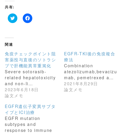
共有:
ク
F
リ
a
ッ
c
ク
e
し
b
て
o
関連
T
o
w
k
免疫チェックポイント阻
EGFR-TKI後の免疫複合
i
で
t
共
害薬投与直後のソトラシ
療法
t
有
ブで肝機能異常重篤化
Combination
e
す
r
る
Severe sotorasib-
atezolizumab,bevacizu
で
に
共
は
related hepatotoxicity
mab, pemetrexed a…
有
ク
and non-li…
2021年8月29日
(
リ
新
ッ
2023年6月18日
論文メモ
し
ク
論文メモ
い
し
ウ
て
ィ
く
EGFR遺伝子変異サブタ
ン
だ
イプとICI治療
ド
さ
ウ
い
EGFR mutation
で
(
開
新
subtypes and
き
し
response to immune
ま
い