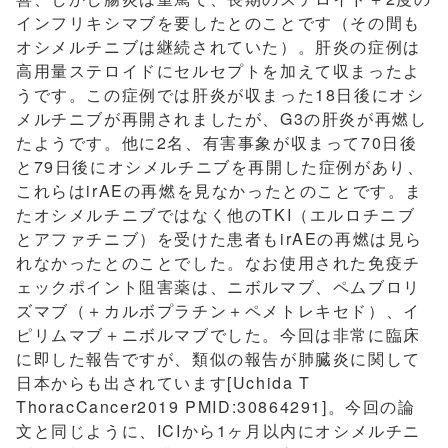
インフリキシマブを要したとのことです（その間も
オシメルチニブは継続されていた）。肝炎の症例は
高用量ステロイドにセルセプトを加えて収まったよ
うです。この症例では肝炎が収まった18日後にオシ
メルチニブが再開されましたが、G3の肝炎が再燃し
たようです。他に2名、有害事象が収まって70日後
と79日後にオシメルチニブを再開した症例があり、
これらはirAEの再燃を見なかったとのことです。ま
たオシメルチニブではなく他のTKI（エルロチニブ
とアファチニブ）を受けた患者もirAEの再燃は見ら
れなかったとのことでした。なお使用された免疫チ
ェックポイント阻害薬は、ニボルマブ、ペムブロリ
ズマブ（＋カルボプラチン＋ペメトレキセド）、イ
ピリムマブ＋ニボルマブでした。今回は非常に臨床
に即した報告ですが、類似の報告が肺臓炎に関して
日本からも出されています[Uchida T
ThoracCancer2019 PMID:30864291]。今回の論
文と同じように、ICIから1ヶ月以内にオシメルチニ