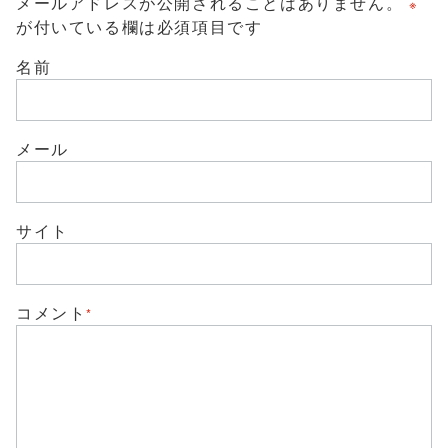
メールアドレスが公開されることはありません。
※
で
に
共
は
が付いている欄は必須項目です
有
ク
(
リ
新
ッ
名前
し
ク
い
し
ウ
て
ィ
く
ン
だ
ド
さ
メール
ウ
い
で
(
開
新
き
し
ま
い
す
ウ
)
サイト
ィ
ン
ド
ウ
で
開
き
コメント
*
ま
す
)