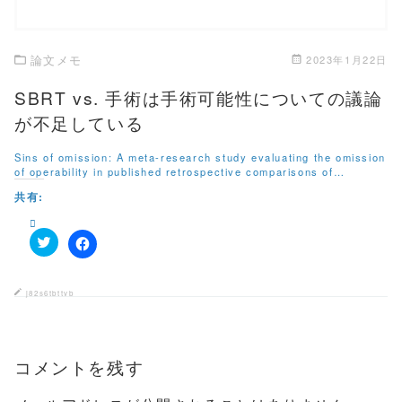
ド
さ
ウ
い
で
(
開
新
き
し
論文メモ
2023年1月22日
ま
い
す
ウ
)
ィ
SBRT vs. 手術は手術可能性についての議論
ン
ド
が不足している
ウ
で
開
Sins of omission: A meta-research study evaluating the omission
き
of operability in published retrospective comparisons of…
ま
す
共有:
)
ク
F
リ
a
ッ
c
ク
e
j82s6tbttvb
し
b
て
o
T
o
w
k
i
で
t
コメントを残す
共
t
有
e
す
r
る