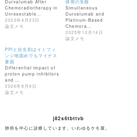
Durvalumab After
併用の失敗
e
す
r
る
Chemoradiotherapy in
Simultaneous
で
に
共
は
Unresectable…
Durvalumab and
有
ク
2023年4月23日
Platinum-Based
(
リ
新
ッ
論文メモ
Chemora…
し
ク
2025年12月14日
い
し
ウ
て
論文メモ
ィ
く
ン
だ
PPIと抗生剤はイミフィ
ド
さ
ウ
い
ンジ地固めでもマイナス
で
(
開
新
要因
き
し
Differential impact of
ま
い
す
ウ
proton pump inhibitors
)
ィ
and …
ン
ド
2026年8月9日
ウ
論文メモ
で
開
き
ま
す
)
j82s6tbttvb
肺癌を中心に診療しています。いわゆるケモ屋。