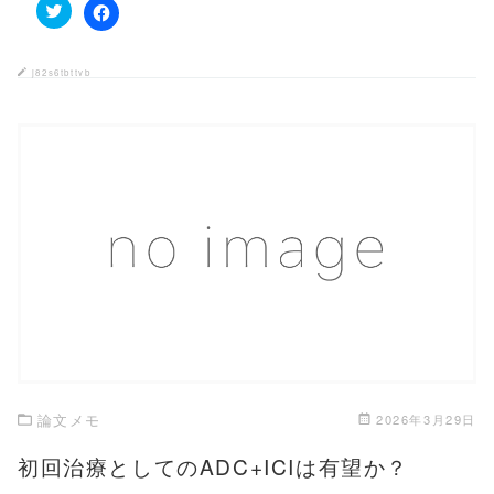
ク
F
リ
a
ッ
c
ク
e
j82s6tbttvb
し
b
て
o
T
o
w
k
i
で
t
共
t
有
e
す
r
る
で
に
共
は
有
ク
この記事を読む
(
リ
新
ッ
し
ク
い
し
ウ
て
ィ
く
ン
だ
ド
さ
ウ
い
で
(
開
新
き
し
論文メモ
2026年3月29日
ま
い
す
ウ
)
ィ
初回治療としてのADC+ICIは有望か？
ン
ド