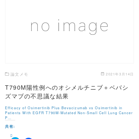
t
共
t
有
e
す
r
る
で
に
共
は
有
ク
この記事を読む
(
リ
新
ッ
し
ク
い
し
ウ
て
ィ
く
ン
だ
ド
さ
ウ
い
で
(
開
新
き
し
論文メモ
2021年3月14日
ま
い
す
ウ
)
ィ
T790M陽性例へのオシメルチニブ＋ベバシ
ン
ド
ズマブの不思議な結果
ウ
で
開
Efficacy of Osimertinib Plus Bevacizumab vs Osimertinib in
き
Patients With EGFR T790M-Mutated Non-Small Cell Lung Cancer
ま
す
P…
)
共有: