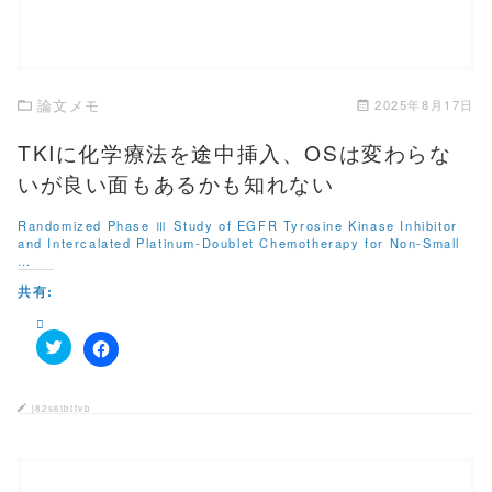
ウ
て
ィ
く
ン
だ
ド
さ
ウ
い
で
(
開
新
き
し
論文メモ
2025年8月17日
ま
い
す
ウ
)
ィ
TKIに化学療法を途中挿入、OSは変わらな
ン
ド
いが良い面もあるかも知れない
ウ
で
開
Randomized Phase Ⅲ Study of EGFR Tyrosine Kinase Inhibitor
き
and Intercalated Platinum-Doublet Chemotherapy for Non-Small
ま
す
…
)
共有:
ク
F
リ
a
ッ
c
ク
e
j82s6tbttvb
し
b
て
o
T
o
w
k
i
で