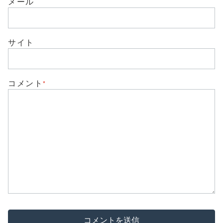
メール
ウ
い
で
(
開
新
き
し
ま
い
す
ウ
)
サイト
ィ
ン
ド
ウ
で
開
き
コメント
*
ま
す
)