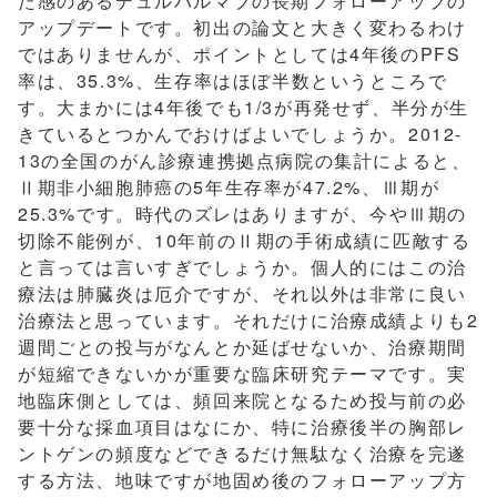
た感のあるデュルバルマブの長期フォローアップの
アップデートです。初出の論文と大きく変わるわけ
ではありませんが、ポイントとしては4年後のPFS
率は、35.3%、生存率はほぼ半数というところで
す。大まかには4年後でも1/3が再発せず、半分が生
きているとつかんでおけばよいでしょうか。2012-
13の全国のがん診療連携拠点病院の集計によると、
Ⅱ期非小細胞肺癌の5年生存率が47.2%、Ⅲ期が
25.3%です。時代のズレはありますが、今やⅢ期の
切除不能例が、10年前のⅡ期の手術成績に匹敵する
と言っては言いすぎでしょうか。個人的にはこの治
療法は肺臓炎は厄介ですが、それ以外は非常に良い
治療法と思っています。それだけに治療成績よりも2
週間ごとの投与がなんとか延ばせないか、治療期間
が短縮できないかが重要な臨床研究テーマです。実
地臨床側としては、頻回来院となるため投与前の必
要十分な採血項目はなにか、特に治療後半の胸部レ
ントゲンの頻度などできるだけ無駄なく治療を完遂
する方法、地味ですが地固め後のフォローアップ方