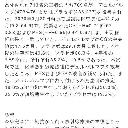
為化された713名の患者のうち709名が、デュルバル
マブ(473/476)またはプラセボ(236/237)を投与され
た。2020年3月20日時点で追跡期間中央値=34.2カ
月(0.2-64.9)で、更新されたOS(HR=0.71[0.57-
0.88]およびPFS(HR=0.55[0.44-0.67])は、主要解
析結果と一致していた。デュルバルマブのOSの中央
値は47.5カ月、プラセボは29.1カ月に達した。4年
後の生存率は49.6%、プラセボ36.3%、4年後の
PFS率は、それぞれ35.3%、19.5%であった。本試
験では、化学放射線療法後にデュルバルマブを投与
したところ、PFSおよびOSの改善が認められた。ま
た、デュルバルマブに割り付けられた患者の推定
49.6%が4年後に生存しており(プラセボは36.3%)、
35.3%が無増悪生存していた(プラセボは19.5%)。
感想
今や完全にⅢ期抗がん剤＋放射線療法の主役となっ