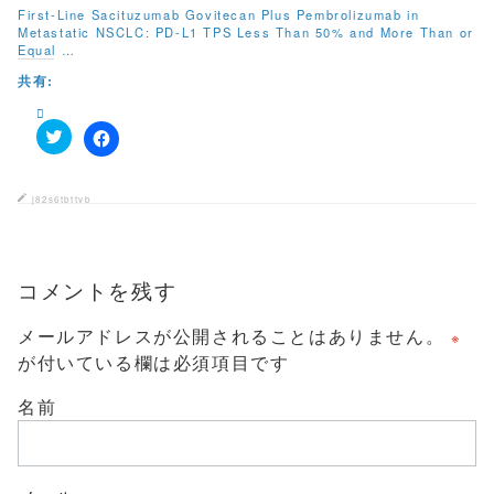
ウ
First-Line Sacituzumab Govitecan Plus Pembrolizumab in
で
Metastatic NSCLC: PD-L1 TPS Less Than 50% and More Than or
開
Equal …
き
ま
す
共有:
)
ク
F
リ
a
ッ
c
ク
e
j82s6tbttvb
し
b
て
o
T
o
w
k
i
で
t
コメントを残す
共
t
有
e
す
r
る
メールアドレスが公開されることはありません。
※
で
に
共
は
が付いている欄は必須項目です
有
ク
(
リ
新
ッ
名前
し
ク
い
し
ウ
て
ィ
く
ン
だ
ド
さ