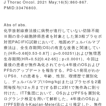
J Thorac Oncol. 2021 May;16(5):860-867.
PMID:33476803.
Abs of abs.
化学放射線療法後に病勢が進行していない切除不能
Ⅲ期の非小細胞肺癌患者を対象とした第3相プラセボ
対照PACIFIC試験において、地固めデュルバルマブ
療法は、全生存期間(OS)の有意な改善と関連してい
た(HR=0.68[0.53-0.87]；p=0.00251)および無増悪
生存期間(HR=0.52[0.42-65]；p<0.0001)。今回は
最後の患者が無作為化されてから4年後のOSおよび
PFSのアップデートを報告する。PD-L1発現がわか
りPS0、1の患者を、年齢、性別、喫煙歴で層別化
し、デュルバルマブ(10mg/kg)またはプラセボを2週
間毎投与(12ヵ月まで)する群に2対1で無作為に割り
付けた。ITT集団において、OSおよびPFSを層別化
ログランク検定を用いて解析した。4年後のOSおよ
びPFS割合をKaplan-Meier法により推定した。無作