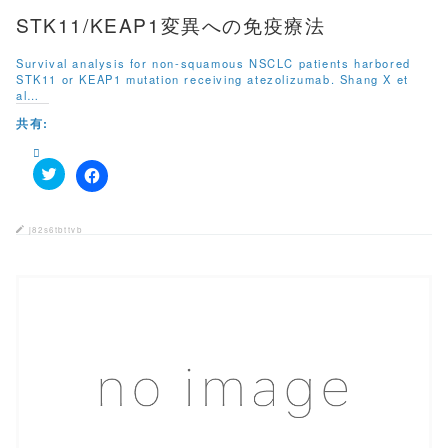
STK11/KEAP1変異への免疫療法
Survival analysis for non-squamous NSCLC patients harbored
STK11 or KEAP1 mutation receiving atezolizumab. Shang X et
al…
共有:
ク
F
リ
a
ッ
c
ク
e
j82s6tbttvb
し
b
て
o
T
o
w
k
i
で
t
共
t
有
e
す
r
る
で
に
共
は
有
ク
この記事を読む
(
リ
新
ッ
し
ク
い
し