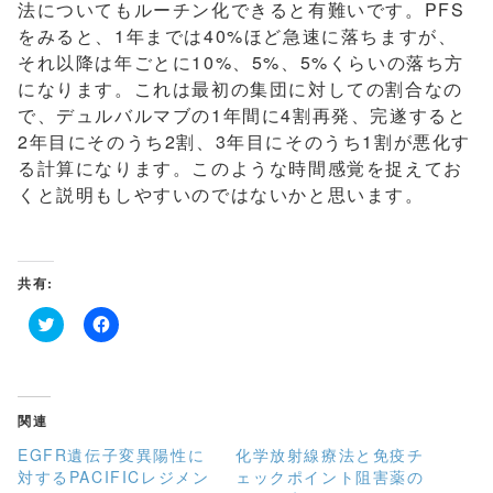
法についてもルーチン化できると有難いです。PFS
をみると、1年までは40%ほど急速に落ちますが、
それ以降は年ごとに10%、5%、5%くらいの落ち方
になります。これは最初の集団に対しての割合なの
で、デュルバルマブの1年間に4割再発、完遂すると
2年目にそのうち2割、3年目にそのうち1割が悪化す
る計算になります。このような時間感覚を捉えてお
くと説明もしやすいのではないかと思います。
共有:
ク
F
リ
a
ッ
c
ク
e
し
b
て
o
関連
T
o
w
k
EGFR遺伝子変異陽性に
化学放射線療法と免疫チ
i
で
t
共
対するPACIFICレジメン
ェックポイント阻害薬の
t
有