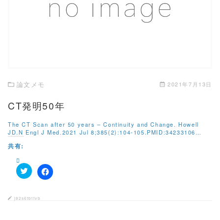
は
有
ク
この記事を読む
(
リ
新
ッ
し
ク
い
し
ウ
て
ィ
く
ン
だ
ド
さ
ウ
い
で
(
開
新
き
し
論文メモ
2021年7月13日
ま
い
す
ウ
)
ィ
CT発明50年
ン
ド
ウ
The CT Scan after 50 years – Continuity and Change. Howell
で
JD.N Engl J Med.2021 Jul 8;385(2):104-105.PMID:34233106…
開
き
共有:
ま
す
)
ク
F
リ
a
ッ
c
ク
e
j82s6tbttvb
し
b
て
o
T
o