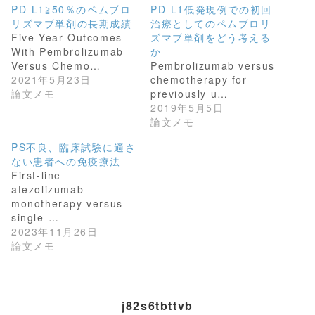
w
k
PD-L1≧50％のペムブロ
PD-L1低発現例での初回
i
で
t
共
リズマブ単剤の長期成績
治療としてのペムブロリ
t
有
Five-Year Outcomes
ズマブ単剤をどう考える
e
す
r
る
With Pembrolizumab
か
で
に
共
は
Versus Chemo…
Pembrolizumab versus
有
ク
2021年5月23日
chemotherapy for
(
リ
新
ッ
論文メモ
previously u…
し
ク
2019年5月5日
い
し
ウ
て
論文メモ
ィ
く
ン
だ
PS不良、臨床試験に適さ
ド
さ
ウ
い
ない患者への免疫療法
で
(
開
新
First-line
き
し
atezolizumab
ま
い
す
ウ
monotherapy versus
)
ィ
single-…
ン
ド
2023年11月26日
ウ
論文メモ
で
開
き
ま
す
)
j82s6tbttvb