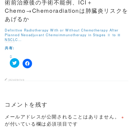
ィ
術前治療後の手術不能例、ICI＋
ン
ド
Chemo→Chemoradiationは肺臓炎リスクを
ウ
で
あげるか
開
き
ま
Definitive Radiotherapy With or Without Chemotherapy After
す
)
Planned Neoadjuvant Chemoimmunotherapy in Stages Ⅱ to Ⅲ
NSCLC…
共有:
ク
F
リ
a
ッ
c
ク
e
j82s6tbttvb
し
b
て
o
T
o
w
k
i
で
t
コメントを残す
共
t
有
e
す
r
る
メールアドレスが公開されることはありません。
※
で
に
共
は
が付いている欄は必須項目です
有
ク
(
リ