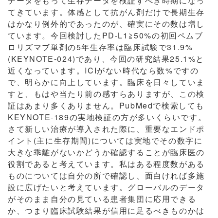
データをもって生存データを検証すべき時期になっ
てきています。体感として抗がん剤だけで長期生存
はかなり例外的であったのが、確実にその数は増し
ています。今回検討したPD-L1≧50%の初回ペムブ
ロリズマブ単剤の5年生存率は臨床試験で31.9%
(KEYNOTE-024)であり、今回の研究結果25.1%と
近くなっています。ICIがない時代なら数%ですの
で、明らかに向上しています。臨床を日々していま
すと、もはや当たり前の感すらありますが、この検
証はあまり多くありません。PubMedで検索しても
KEYNOTE-189の実地検証の方が多いくらいです。
さて新しい治療が導入された際に、重要なエンドポ
イント(主に生存期間)については実地でその数字に
大きな乖離がないかどうか確認することが臨床医の
役割であると考えています。私はある程度数がある
ものについては自分の所で確認し、面白ければ多施
設に広げたいと考えています。グローバルのデータ
がそのまま自分の見ている患者集団に応用できる
か、つまり臨床試験結果が信用に足るべきものかは