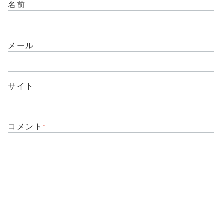
新
ッ
名前
し
ク
い
し
ウ
て
ィ
く
ン
だ
ド
さ
メール
ウ
い
で
(
開
新
き
し
ま
い
す
ウ
)
サイト
ィ
ン
ド
ウ
で
開
き
コメント
*
ま
す
)