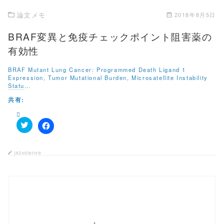
論文メモ
2018年8月5日
BRAF変異と免疫チェックポイント阻害薬の
有効性
BRAF Mutant Lung Cancer: Programmed Death Ligand 1
Expression, Tumor Mutational Burden, Microsatellite Instability
Statu…
共有:
ク
F
リ
a
ッ
c
ク
e
j82s6tbttvb
し
b
て
o
T
o
w
k
i
で
t
共
t
有
e
す
r
る
で
に
共