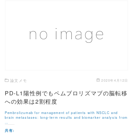
w
k
i
で
t
共
t
有
e
す
r
る
で
に
共
は
有
ク
この記事を読む
(
リ
新
ッ
し
ク
い
し
ウ
て
ィ
く
ン
だ
ド
さ
ウ
い
で
(
開
新
き
し
論文メモ
2020年4月12日
ま
い
す
ウ
)
ィ
PD-L1陽性例でもペムブロリズマブの脳転移
ン
ド
への効果は2割程度
ウ
で
開
Pembrolizumab for management of patients with NSCLC and
き
brain metastases: long-term results and biomarker analysis from
ま
す
…
)
共有: