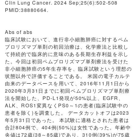
Clin Lung Cancer. 2024 Sep;25(6):502-508
PMID:38880664.
Abs of abs
臨床試験において、進行非小細胞肺癌に対するペム
ブロリズマブ単剤の初回治療は、化学療法と比較し
て持続的で臨床的に意味のある長期生存利益を示し
た。今回は初回ペムブロリズマブ単剤療法を受けた
非小細胞肺癌の5年生存率を、臨床試験という理想の
状態以外で評価することである。 米国の電子カルテ
由来のデータベースを用いて、2016年11月1日から
2020年3月31日までに初回ペムブロリズマブ単剤療
法を開始した、PD-L1発現が50%以上、EGFR、
ALK、ROS1変異なくPS0～1の患者(臨床試験中の
患者を除く)を調査した。 データカットオフは2023
年5月31日であった。 本試験に適格とされた患者は
合計804例で、404例(50%)は女性であった。年齢中
央値は72歳(38～85歳)であり、310例(39%)が75歳