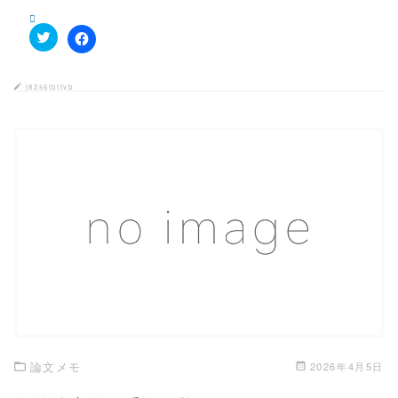
ク
F
リ
a
ッ
c
ク
e
j82s6tbttvb
し
b
て
o
T
o
w
k
i
で
t
共
t
有
e
す
r
る
で
に
共
は
有
ク
この記事を読む
(
リ
新
ッ
し
ク
い
し
ウ
て
ィ
く
ン
だ
ド
さ
ウ
い
で
(
開
新
き
し
論文メモ
2026年4月5日
ま
い
す
ウ
)