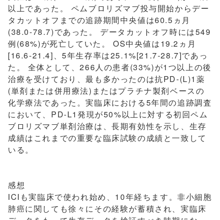
以上であった。 ペムブロリズマブ投与開始からデー
タカットオフまでの追跡期間中央値は60.5ヵ月
(38.0-78.7)であった。 データカットオフ時には549
例(68%)が死亡していた。 OS中央値は19.2ヵ月
[16.6-21.4]、5年生存率は25.1%[21.7-28.7]であっ
た。 全体として、266人の患者(33%)が1つ以上の後
治療を受けており、最も多かったのは抗PD-(L)1薬
(単剤または併用療法)またはプラチナ製剤ベースの
化学療法であった。実臨床における5年間の追跡調査
において、PD-L1発現が50%以上に対する初回ペム
ブロリズマブ単剤治療は、長期有効性を示し、生存
成績はこれまでの重要な臨床試験の成績と一致して
いる。
感想
ICIも実臨床で使われ始め、10年経ちます。非小細胞
肺癌に関しても徐々にその経験が蓄積され、実臨床