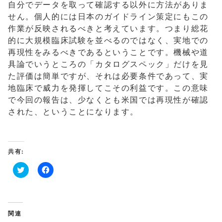
自分でデータを取って確認する以外に方法がありま
せん。個人的には日本のガイドライン策定にもこの
作業が反映されるべきと考えています。つまり総花
的に大規模臨床試験を並べるのではなく、実地での
再現性をみるべきであるということです。機械や道
具論でいうところの「カタログスペック」だけを見
た評価は簡単ですが、それは必要条件であって、実
地臨床で威力を発揮してこその利益です。この意味
で今回の報告は、少なくとも米国では再現性が確認
された、ということになります。
共有:
ク
F
リ
a
ッ
c
ク
e
し
b
て
o
関連
T
o